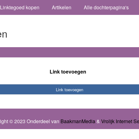
Linktegoed kopen
Artikelen
Alle dochterpagina's
en
Link toevoegen
Link toevoegen
ight © 2023 Onderdeel van
BaakmanMedia
&
Vrolijk Internet S